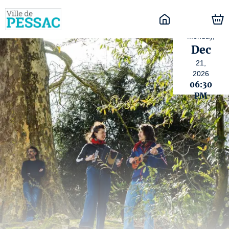
Monday,
Dec
21,
2026
06:30
PM