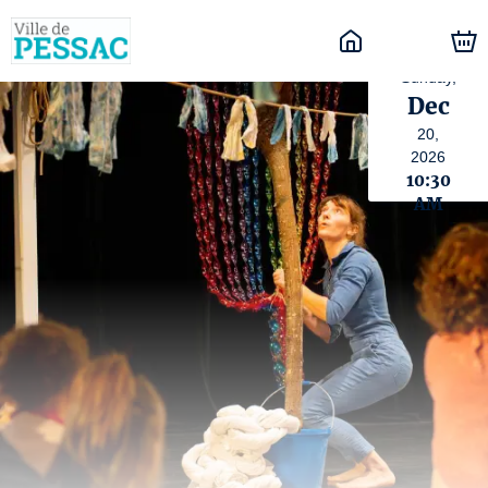
Sunday,
Dec
20,
2026
10:30
AM