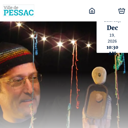
Saturday,
Dec
19,
2026
10:30
AM