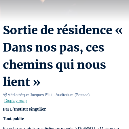
Sortie de résidence «
Dans nos pas, ces
chemins qui nous
lient »
Médiathèque Jacques Ellul
- Auditorium 
(
Pessac
)
Display map
Par L’Institut singulier
Tout public
En écho aux ateliers artistiques menés à l’EHPAD La Maison de 