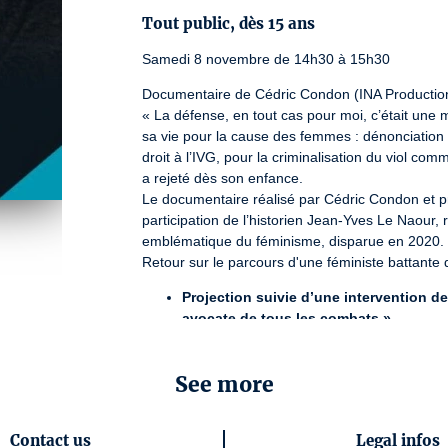
Tout public, dès 15 ans
Samedi 8 novembre de 14h30 à 15h30
Documentaire de Cédric Condon (INA Production
« La défense, en tout cas pour moi, c’était une 
sa vie pour la cause des femmes : dénonciation d
droit à l’IVG, pour la criminalisation du viol com
a rejeté dès son enfance.

Le documentaire réalisé par Cédric Condon et produ
participation de l’historien Jean-Yves Le Naour, r
emblématique du féminisme, disparue en 2020.

Retour sur le parcours d'une féministe battante q
Projection suivie d’une intervention d
avocate de tous les combats ».
Créé en 1975, 
l’Institut national de l’audiovis
ans de programmes de télévision qui fondent not
See more
Il les valorise et leur donne sens pour les partage
Depuis 1992, l’INA assure le dépôt légal de l’aud
publiques et privées, depuis l’origine de chacun
Contact us
Legal infos