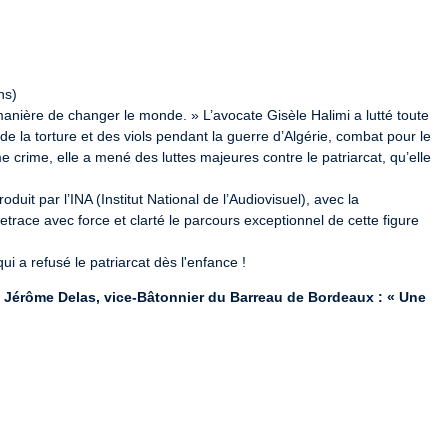
s)

manière de changer le monde. » L’avocate Gisèle Halimi a lutté toute 
e la torture et des viols pendant la guerre d’Algérie, combat pour le 
me crime, elle a mené des luttes majeures contre le patriarcat, qu’elle 
it par l’INA (Institut National de l’Audiovisuel), avec la 
etrace avec force et clarté le parcours exceptionnel de cette figure 
ui a refusé le patriarcat dès l'enfance !
e Jérôme Delas, vice-Bâtonnier du Barreau de Bordeaux : « Une
uel (INA)
 collecte et conserve 80 ans de fonds radiophoniques et 70 
re mémoire collective.

r avec le plus large public, en France et à l’étranger.

iovisuel, qui couvre aujourd’hui 168 chaînes de télévision et de radio, 
 des médias, ainsi qu’une partie du web depuis 2006.
