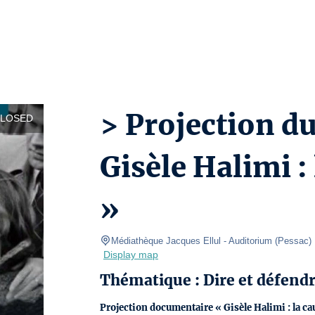
> Projection d
CLOSED
Gisèle Halimi :
»
Médiathèque Jacques Ellul
- Auditorium 
(
Pessac
)
Display map
Thématique :
Dire et défend
Projection documentaire
« Gisèle Halimi : la c